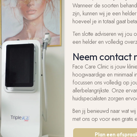
Wanneer de soorten behandel
zijn, kunnen wij je een held
hoeveel je in totaal gaat be
Ten slotte adviseren wij jou
een helder en volledig over
Neem contact 
Face Care Clinic is jouw klin
hoogwaardige en minimaal i
focussen ons volledig op jou
allerbelangrijkste. Onze erv
huidspecialisten zorgen ervoor
Ben jij benieuwd naar wat w
met ons op voor een gratis en
Plan een afspraa