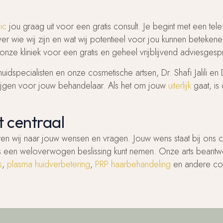
ic
jou graag uit voor een gratis consult. Je begint met een telefo
over wie wij zijn en wat wij potentieel voor jou kunnen beteke
onze kliniek voor een gratis en geheel vrijblijvend adviesges
uidspecialisten en onze cosmetische artsen, Dr. Shafi Jalili en 
rijgen voor jouw behandelaar. Als het om jouw
uiterlijk
gaat, is
 centraal
steren wij naar jouw wensen en vragen. Jouw wens staat bij ons
jfels een weloverwogen beslissing kunt nemen. Onze arts bean
s
,
plasma huidverbetering
,
PRP haarbehandeling
en andere co