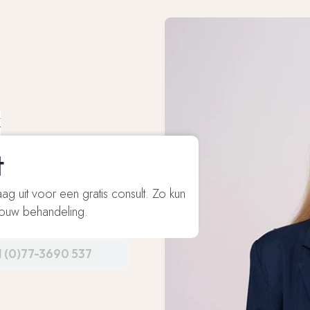
K
t
ag uit voor een gratis consult. Zo kun
 jouw behandeling.
1 (0)77-3690 537