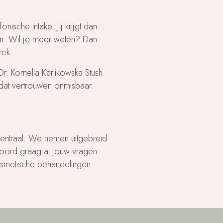
nische intake. Jij krijgt dan
nen. Wil je meer weten? Dan
prek.
Dr. Kornelia Karlikowska Stush.
 dat vertrouwen onmisbaar.
 centraal. We nemen uitgebreid
twoord graag al jouw vragen
smetische behandelingen.