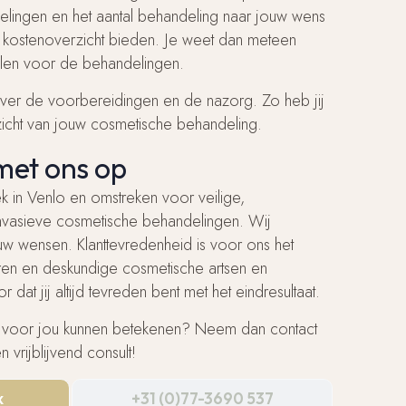
ingen en het aantal behandeling naar jouw wens
er kostenoverzicht bieden. Je weet dan meteen
talen voor de behandelingen.
 over de voorbereidingen en de nazorg. Zo heb jij
zicht van jouw cosmetische behandeling.
met ons op
iek in Venlo en omstreken voor veilige,
nvasieve cosmetische behandelingen. Wij
w wensen. Klanttevredenheid is voor ons het
aren en deskundige cosmetische artsen en
 dat jij altijd tevreden bent met het eindresultaat.
ij voor jou kunnen betekenen? Neem dan contact
 vrijblijvend consult!
k
+31 (0)77-3690 537