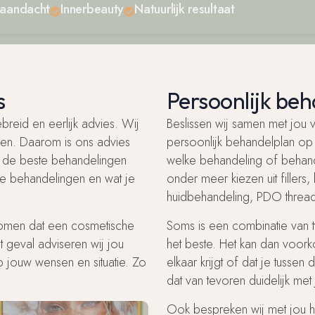
 aandacht
Innerbeauty
Natuurlijk resultaat
s
Persoonlijk be
reid en eerlijk advies. Wij
Beslissen wij samen met jou 
maken. Daarom is ons advies
persoonlijk behandelplan op 
er de beste behandelingen
welke behandeling of behandel
de behandelingen en wat je
onder meer kiezen uit filler
huidbehandeling, PDO threadl
komen dat een cosmetische
Soms is een combinatie van 
t geval adviseren wij jou
het beste. Het kan dan voor
 jouw wensen en situatie. Zo
elkaar krijgt of dat je tusse
dat van tevoren duidelijk met
Ook bespreken wij met jou h