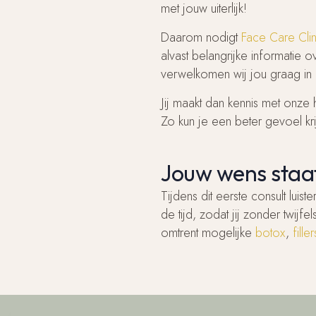
met jouw uiterlijk!
Daarom nodigt
Face Care Clin
alvast belangrijke informatie 
verwelkomen wij jou graag in 
Jij maakt dan kennis met onze h
Zo kun je een beter gevoel k
Jouw wens staat
Tijdens dit eerste consult lui
de tijd, zodat jij zonder twi
omtrent mogelijke
botox
,
filler