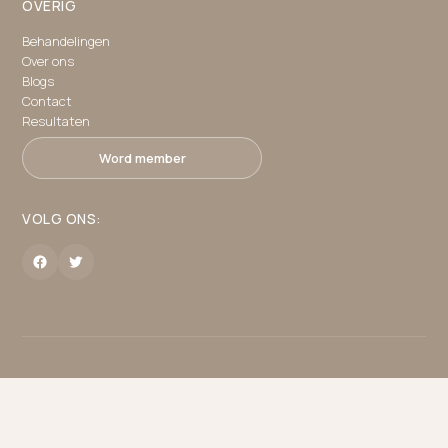
OVERIG
Behandelingen
Over ons
Blogs
Contact
Resultaten
Word member
VOLG ONS:
Face Care Clinic ©
2026
All Rights Reserved.
PLAN GRATIS CONSULT