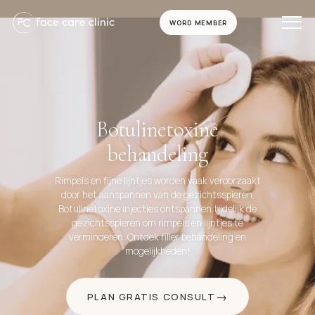
WORD MEMBER
Botulinetoxine
behandeling
Rimpels en fijne lijntjes worden vaak veroorzaakt
door het aanspannen van de gezichtsspieren.
Botulinetoxine injecties ontspannen tijdelijk de
gezichtsspieren om rimpels en lijntjes te
verminderen. Ontdek filler behandeling en
mogelijkheden!
PLAN GRATIS CONSULT