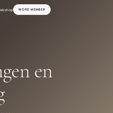
WORD MEMBER
ebshop
ngen en
g