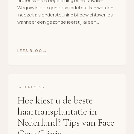
professionele begeleiding bij het afvallen.
Wegovy is een geneesmiddel dat kan worden
ingezet als ondersteuning bij gewichtsverlies
wanneer een gezonde leefstijl alleen
onvoldoende resultaat oplevert. De
behandeling wordt altijd gecombineerd met
gezonde voeding en voldoende beweging. In
deze blog leest u hoe Wegovy werkt, voor wie
LEES BLOG
het geschikt is, hoe […]
14 JUNI 2026
Hoe kiest u de beste
haartransplantatie in
Nederland? Tips van Face
Care Clinic