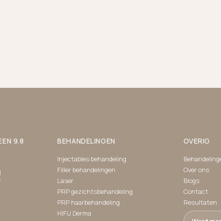
EN 9.8
BEHANDELINGEN
OVERIG
Injectables behandeling
Behandeling
Filler behandelingen
Over ons
Laser
Blogs
PRP gezichtsbehandeling
Contact
PRP haarbehandeling
Resultaten
HIFU Derma