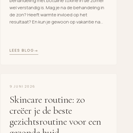
behandeling met botuline toxine in de zomer
wel verstandig is. Mag je na de behandeling in
de zon? Heeft warmte invloed op het
resultaat? En kun je gewoon op vakantie na
een behandeling? Het goede nieuws is dat
een behandeling met botuline toxine ook in de
zomer veilig […]
LEES BLOG
9 JUNI 2026
Skincare routine: zo
creëer je de beste
gezichtsroutine voor een
gezonde huid