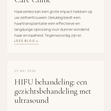
Haarverlies kan een grote impact hebben op
uw zelfvertrouwen. Gelukkig biedt een
haartransplantatie een effectieve en
langdurige oplossing voor dunner wordend
haar en kaalheid. Tegenwoordig zijn er
verschillende technieken beschikbaar,
LEES BLOG
waardoor het soms lastig kan zijn om te
bepalen welke behandeling het beste bij u
past. In deze blog leest u alles over de
verschillende […]
23 MEI 2026
HIFU behandeling: een
gezichtsbehandeling met
ultrasound