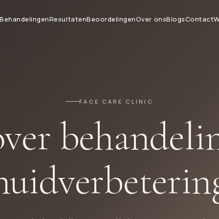
Behandelingen
Resultaten
Beoordelingen
Over ons
Blogs
Contact
W
FACE CARE CLINIC
over behandeli
huidverbeterin