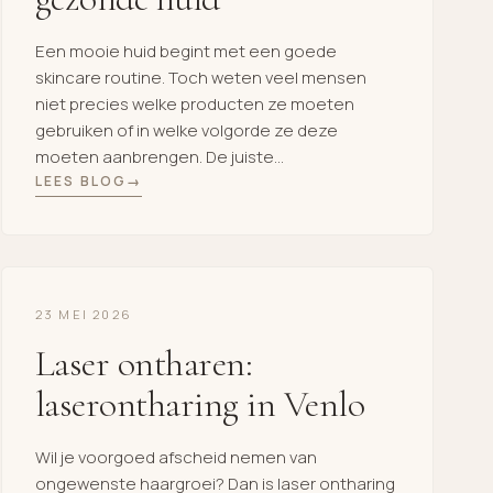
Een mooie huid begint met een goede
skincare routine. Toch weten veel mensen
niet precies welke producten ze moeten
gebruiken of in welke volgorde ze deze
moeten aanbrengen. De juiste
gezichtsroutine helpt om de huid gezond,
LEES BLOG
stralend en in balans te houden. Of je nu last
hebt van een droge huid, onzuiverheden of
beginnende huidveroudering, […]
23 MEI 2026
Laser ontharen:
laserontharing in Venlo
Wil je voorgoed afscheid nemen van
ongewenste haargroei? Dan is laser ontharing