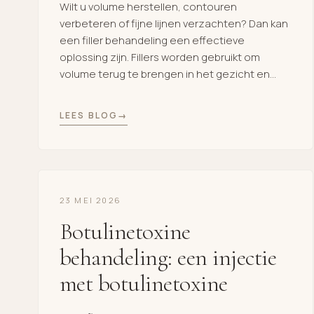
Wilt u volume herstellen, contouren
verbeteren of fijne lijnen verzachten? Dan kan
een filler behandeling een effectieve
oplossing zijn. Fillers worden gebruikt om
volume terug te brengen in het gezicht en
zorgen voor een frisse, jeugdige uitstraling
zonder operatie. Tegenwoordig zijn fillers
LEES BLOG
populair voor verschillende zones van het
gezicht, zoals de lippen, kaaklijn, kin, neus, […]
23 MEI 2026
Botulinetoxine
behandeling: een injectie
met botulinetoxine