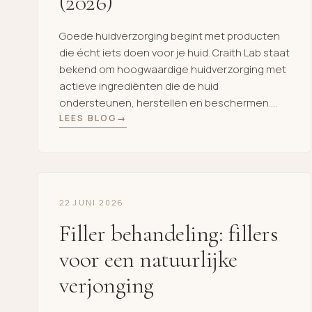
(2026)
Goede huidverzorging begint met producten
die écht iets doen voor je huid. Craith Lab staat
bekend om hoogwaardige huidverzorging met
actieve ingrediënten die de huid
ondersteunen, herstellen en beschermen.
Ben je benieuwd welke producten het
LEES BLOG
populairst zijn? Wij hebben de 10 favoriete
Craith Lab producten voor je op een rij gezet. 1.
Bionetic Serum Het […]
22 JUNI 2026
Filler behandeling: fillers
voor een natuurlijke
verjonging