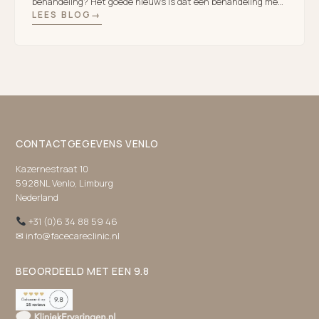
behandeling? Het goede nieuws is dat een behandeling met
LEES BLOG
botuline toxine ook in de zomer veilig […]
CONTACTGEGEVENS VENLO
Kazernestraat 10
5928NL Venlo, Limburg
Nederland
+31 (0)6 34 88 59 46
✉ info@facecareclinic.nl
BEOORDEELD MET EEN 9.8