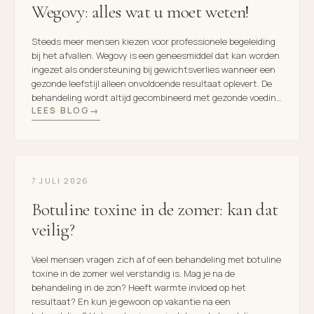
Wegovy: alles wat u moet weten!
Steeds meer mensen kiezen voor professionele begeleiding
bij het afvallen. Wegovy is een geneesmiddel dat kan worden
ingezet als ondersteuning bij gewichtsverlies wanneer een
gezonde leefstijl alleen onvoldoende resultaat oplevert. De
behandeling wordt altijd gecombineerd met gezonde voeding
LEES BLOG
en voldoende beweging. In deze blog leest u hoe Wegovy
werkt, voor wie het geschikt is, hoe […]
7 JULI 2026
Botuline toxine in de zomer: kan dat
veilig?
Veel mensen vragen zich af of een behandeling met botuline
toxine in de zomer wel verstandig is. Mag je na de
behandeling in de zon? Heeft warmte invloed op het
resultaat? En kun je gewoon op vakantie na een