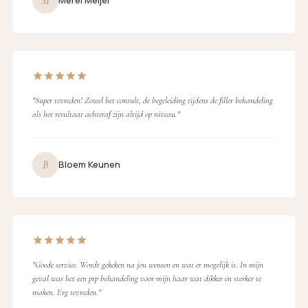
M
Merel Meijer
"Super tevreden! Zowel het consult, de begeleiding tijdens de filler behandeling
als het resultaat achteraf zijn altijd op niveau."
B
Bloem Keunen
"Goede service. Wordt gekeken na jou wensen en wat er mogelijk is. In mijn
geval was het een prp behandeling voor mijn haar wat dikker en sterker te
maken. Erg tevreden."