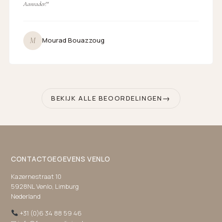
Aanrader!"
M
Mourad Bouazzoug
BEKIJK ALLE BEOORDELINGEN
CONTACTGEGEVENS VENLO
Kazernestraat 10
5928NL Venlo, Limburg
Nederland
+31 (0)6 34 88 59 46