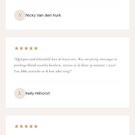
N
Nicky Van den hurk
"Afgelopen week behandeld door de botox arts. Wat een prettig ontvangst en
prachtige kliniek waarbij kwaliteit, services en de klant op nummer 1 staat!
Een dikke aanrader en ik kom zeker terug!"
K
Kelly Hilhorst