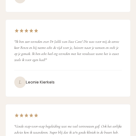
"Ik ben zeer tevreden over Dr Jalili van Face Care! Dit was voor mij de eerste
keer Botox en hij neemt echt de tijd voor je, luistert naar je wensen en stelt je
op je gemak. Ik ben echt heel erg tevreden met het resultaat want het is exact
zoals ik voor ogen had!"
L
Leonie Kierkels
"Goede stap-voor-stap begeleiding wat me veel vertrouwen gaf. Ook het eerlijke
advies kon ik waarderen. Super blij dat ik zo'n goede kliniek in de buurt heb.