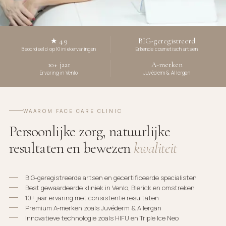
★ 4.9
BIG-geregistreerd
Beoordeeld op Kliniekervaringen
Erkende cosmetisch artsen
10+ jaar
A-merken
Ervaring in Venlo
Juvéderm & Allergan
WAAROM FACE CARE CLINIC
Persoonlijke zorg, natuurlijke
resultaten en bewezen
kwaliteit
BIG-geregistreerde artsen en gecertificeerde specialisten
Best gewaardeerde kliniek in Venlo, Blerick en omstreken
10+ jaar ervaring met consistente resultaten
Premium A-merken zoals Juvéderm & Allergan
Innovatieve technologie zoals HIFU en Triple Ice Neo