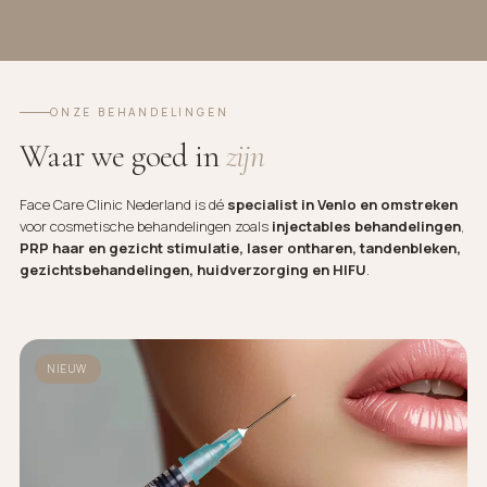
ONZE BEHANDELINGEN
Waar we goed in
zijn
Face Care Clinic Nederland is dé
specialist in Venlo en omstreken
voor cosmetische behandelingen zoals
injectables behandelingen
,
PRP haar en gezicht stimulatie, laser ontharen, tandenbleken,
gezichtsbehandelingen, huidverzorging en HIFU
.
NIEUW