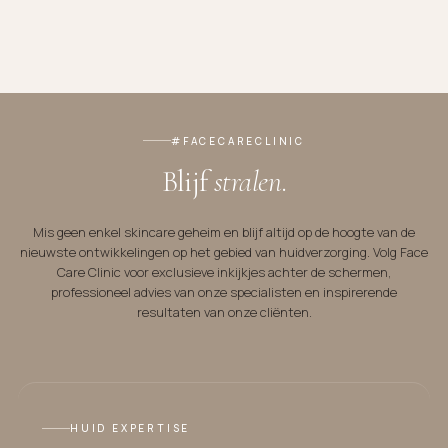
ONTDEK BEHANDELINGEN →
BEKIJK CRAITH LAB →
#FACECARECLINIC
Blijf
stralen
.
Mis geen enkel skincare geheim en blijf altijd op de hoogte van de
nieuwste ontwikkelingen op het gebied van huidverzorging. Volg Face
Care Clinic voor exclusieve inkijkjes achter de schermen,
professioneel advies van onze specialisten en inspirerende
resultaten van onze cliënten.
HUID EXPERTISE