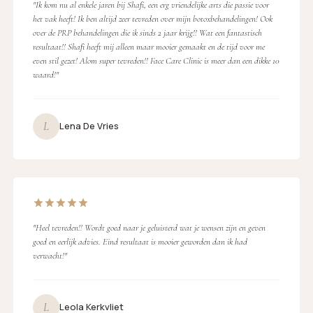
"Ik kom nu al enkele jaren bij Shafi, een erg vriendelijke arts die passie voor
het vak heeft! Ik ben altijd zeer tevreden over mijn botoxbehandelingen! Ook
over de PRP behandelingen die ik sinds 2 jaar krijg!! Wat een fantastisch
resultaat!! Shafi heeft mij alleen maar mooier gemaakt en de tijd voor me
even stil gezet! Alom super tevreden!! Face Care Clinic is meer dan een dikke 10
waard!"
L
Lena De Vries
"Heel tevreden!! Wordt goed naar je geluisterd wat je wensen zijn en geven
goed en eerlijk advies. Eind resultaat is mooier geworden dan ik had
verwacht!"
L
Leola Kerkvliet