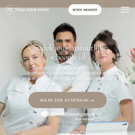
WORD MEMBER
Ontdek jouw natuurlijke
schoonheid
Face Care Clinic Venlo biedt natuurlijke
cosmetische behandelingen uitgevoerd door
ervaren BIG-geregistreerde artsen, beoordeeld met
een ★ 4.9 uit 29+ reviews.
MAAK EEN AFSPRAAK